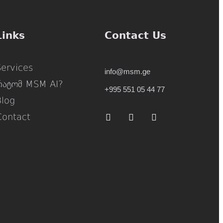
Links
Contact Us
Services
info@msm.ge
რატომ MSM AI?
+995 551 05 44 77
Blog
Contact